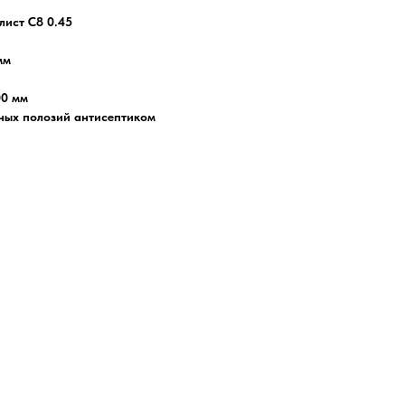
ист С8 0.45
мм
00 мм
ных полозий антисептиком