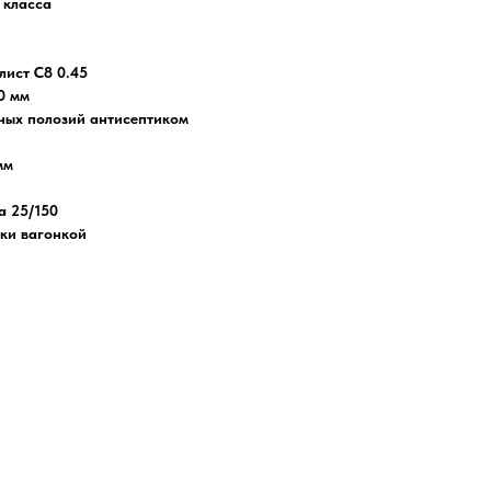
 класса
ист С8 0.45
0 мм
ных полозий антисептиком
мм
а 25/150
ки вагонкой